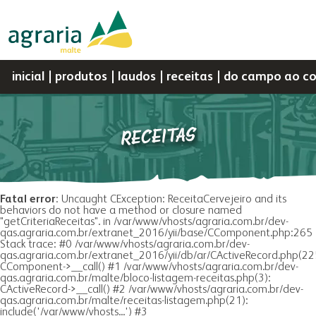
inicial
produtos
laudos
receitas
do campo ao c
RECEITAS
Por
Portal do
Assistência
Portal do
a agrária
negócios
Webmail
d
sementes
nutrição animal
Cooperado
Técnica
Colaborador
C
perfil
sementes
Fatal error
: Uncaught CException: ReceitaCervejeiro and its
a agrária
produtos
behaviors do not have a method or closure named
histórico
nutrição animal
"getCriteriaReceitas". in /var/www/vhosts/agraria.com.br/dev-
indústria
vendas
qas.agraria.com.br/extranet_2016/yii/base/CComponent.php:265
missão, visão e valores
malte
Stack trace: #0 /var/www/vhosts/agraria.com.br/dev-
a fapa
biblioteca digital
qas.agraria.com.br/extranet_2016/yii/db/ar/CActiveRecord.php(22
política da gestão integrada
óleo e farelo
CComponent->__call() #1 /var/www/vhosts/agraria.com.br/dev-
laboratório
a fábrica
qas.agraria.com.br/malte/bloco-listagem-receitas.php(3):
cooperados
farinhas
CActiveRecord->__call() #2 /var/www/vhosts/agraria.com.br/dev-
fapa radar
assistência técnica
qas.agraria.com.br/malte/receitas-listagem.php(21):
pesquisa
grits e flakes
include('/var/www/vhosts...') #3
produtos
congresso bovino