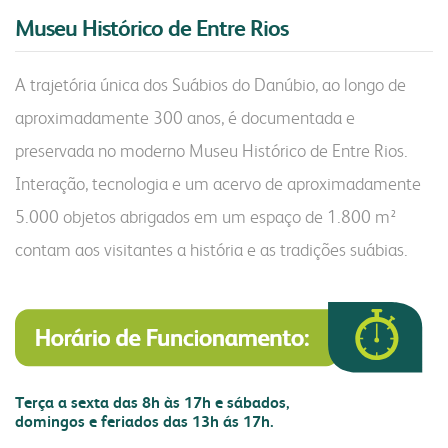
Museu Histórico de Entre Rios
portal do colaborador
portal do crm
A trajetória única dos Suábios do Danúbio, ao longo de
fapa radar
aproximadamente 300 anos, é documentada e
portal da privacidade
colaborador
cooperado
preservada no moderno Museu Histórico de Entre Rios.
Interação, tecnologia e um acervo de aproximadamente
trabalhe conosco
voltar para inicial
5.000 objetos abrigados em um espaço de 1.800 m²
contam aos visitantes a história e as tradições suábias.
Terça a sexta das 8h às 17h e sábados,
domingos e feriados das 13h ás 17h.