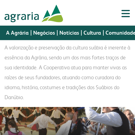
cultura
A Agrária
Negócios
Notícias
Cultura
Comunidad
A valorização e preservação da cultura suábia é inerente à
essência da Agrária, sendo um dos mais fortes traços de
sua identidade. A Cooperativa atua para manter vivas as
Porta
a agrária
Portal do
Assistência
negócios
cultura
Portal do
Webmail
do
sementes
nutrição animal
raízes de seus fundadores, atuando como curadora do
Cooperado
Técnica
Colaborador
CR
idioma, história, costumes e tradições dos Suábios do
a agrária
produtos
perfil
sementes
fundação cultural
Danúbio.
indústria
vendas
histórico
nutrição animal
museu histórico
a fapa
biblioteca digital
missão, visão e valores
malte
colégio imperatriz
laboratório
a fábrica
política da gestão integrada
óleo e farelo
fapa radar
assistência técnica
cooperados
farinhas