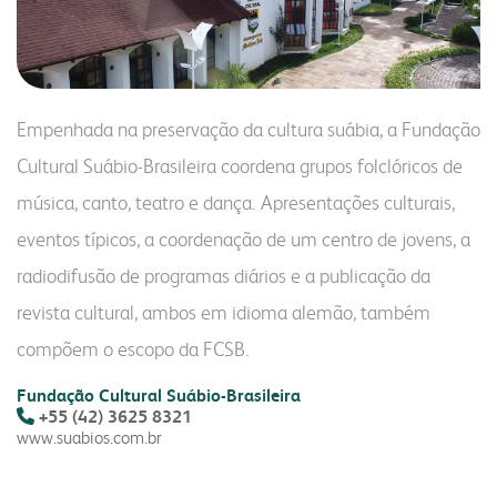
nossa conduta
fornecedores
contatos comerciais
vídeo nossa conduta
seja fornecedor
farinhas
grits e flakes
bms
programa nossa conduta
gestão integrada
Empenhada na preservação da cultura suábia, a Fundação
uso industrial
inicial
código de conduta
responsabilidade social
Cultural Suábio-Brasileira coordena grupos folclóricos de
uso profissional
produtos
canal de conduta
nossa cultura
música, canto, teatro e dança. Apresentações culturais,
uso doméstico
laudos
autoavaliação
eventos típicos, a coordenação de um centro de jovens, a
laudos
contatos
radiodifusão de programas diários e a publicação da
serviços e sistemas
notícias
fale conosco
portfólio digital
revista cultural, ambos em idioma alemão, também
portfólio resumido
webmail:
compõem o escopo da FCSB.
onde encontrar
groupwise
Fundação Cultural Suábio-Brasileira
+55 (42) 3625 8321
outlook
www.suabios.com.br
portal do cooperado
assistência técnica