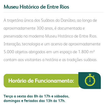
Museu Histórico de Entre Rios
portal do colaborador
portal do crm
A trajetória única dos Suábios do Danúbio, ao longo de
fapa radar
aproximadamente 300 anos, é documentada e
portal da privacidade
colaborador
cooperado
preservada no moderno Museu Histórico de Entre Rios.
Interação, tecnologia e um acervo de aproximadamente
trabalhe conosco
voltar para inicial
5.000 objetos abrigados em um espaço de 1.800 m²
contam aos visitantes a história e as tradições suábias.
Terça a sexta das 8h às 17h e sábados,
domingos e feriados das 13h ás 17h.