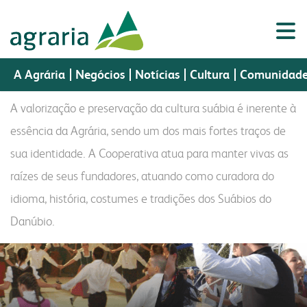
cultura
A Agrária
Negócios
Notícias
Cultura
Comunidad
A valorização e preservação da cultura suábia é inerente à
essência da Agrária, sendo um dos mais fortes traços de
sua identidade. A Cooperativa atua para manter vivas as
Porta
a agrária
Portal do
Assistência
negócios
cultura
Portal do
Webmail
do
sementes
nutrição animal
raízes de seus fundadores, atuando como curadora do
Cooperado
Técnica
Colaborador
CR
idioma, história, costumes e tradições dos Suábios do
a agrária
produtos
perfil
sementes
fundação cultural
Danúbio.
indústria
vendas
histórico
nutrição animal
museu histórico
a fapa
biblioteca digital
missão, visão e valores
malte
colégio imperatriz
laboratório
a fábrica
política da gestão integrada
óleo e farelo
fapa radar
assistência técnica
cooperados
farinhas