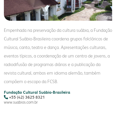
nossa conduta
fornecedores
contatos comerciais
vídeo nossa conduta
seja fornecedor
farinhas
grits e flakes
bms
programa nossa conduta
gestão integrada
Empenhada na preservação da cultura suábia, a Fundação
uso industrial
inicial
código de conduta
responsabilidade social
Cultural Suábio-Brasileira coordena grupos folclóricos de
uso profissional
produtos
canal de conduta
nossa cultura
música, canto, teatro e dança. Apresentações culturais,
uso doméstico
laudos
autoavaliação
eventos típicos, a coordenação de um centro de jovens, a
laudos
contatos
radiodifusão de programas diários e a publicação da
serviços e sistemas
notícias
fale conosco
portfólio digital
revista cultural, ambos em idioma alemão, também
portfólio resumido
webmail:
compõem o escopo da FCSB.
onde encontrar
groupwise
Fundação Cultural Suábio-Brasileira
+55 (42) 3625 8321
outlook
www.suabios.com.br
portal do cooperado
assistência técnica