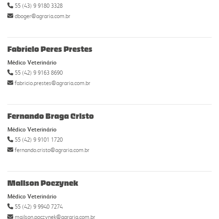
55 (43) 9 9180 3328
dboger@agraria.com.br
Fabrício Peres Prestes
Médico Veterinário
55 (42) 9 9163 8690
fabricio.prestes@agraria.com.br
Fernando Braga Cristo
Médico Veterinário
55 (42) 9 9101 1720
fernando.cristo@agraria.com.br
Mailson Poczynek
Médico Veterinário
55 (42) 9 9940 7274
mailson.poczynek@agraria.com.br