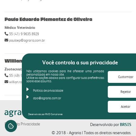
Paulo Eduardo Piemontez de Oliveira
Médico Veterinário
55 (41) 9 9635 8929
pauloep@agraria.com.br
Willian Maurício Radavelli
Você controla a sua privacidade
Zootecnista
Nós utilizamos cookies para lhe oferecer uma jornada
personalizada em nosso site.
55 (49) 9 9984 5533
Customizar
Utilize as opções abaixo para configurar suas preferências
sobre esse assunto.
willian.radavelli@agraria.com.br
Politica de privacidade
Rejeitar
dpo@agraria.com.br
Aceitar
Desenvolvido por RMD Compliance
Portal da Privacidade
Desenvolvido por
BRSIS
© 2018 - Agraria | Todos os direitos reservados.