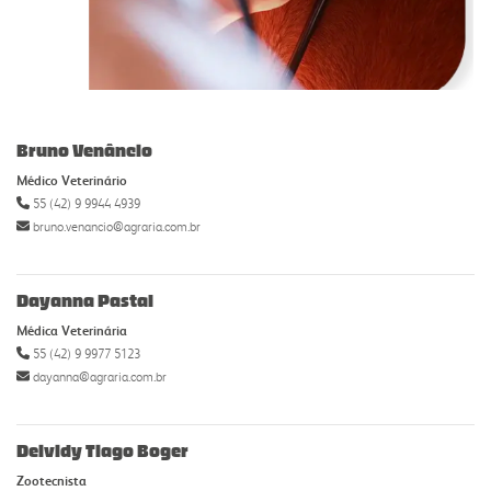
Bruno Venâncio
Médico Veterinário
55 (42) 9 9944 4939
bruno.venancio@agraria.com.br
Dayanna Pastal
Médica Veterinária
55 (42) 9 9977 5123
dayanna@agraria.com.br
Deividy Tiago Boger
Zootecnista