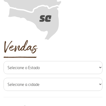
portal do colaborador
portal do crm
fapa radar
portal da privacidade
colaborador
cooperado
trabalhe conosco
voltar para inicial