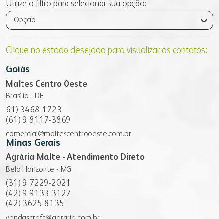
Utilize o filtro para selecionar sua opção:
farinhas
grits e flakes
bms
vídeo nossa conduta
seja fornecedor
Opção
programa nossa conduta
uso industrial
inicial
gestão integrada
código de conduta
uso profissional
produtos
responsabilidade social
Clique no estado desejado para visualizar os contatos:
canal de conduta
uso doméstico
laudos
nossa cultura
Goiás
laudos
contatos
autoavaliação
Maltes Centro Oeste
portfólio digital
serviços e sistemas
notícias
fale conosco
Brasília - DF
portfólio resumido
61) 3468-1723
onde encontrar
(61) 9 8117-3869
webmail:
comercial@maltescentrooeste.com.br
groupwise
Minas Gerais
outlook
Agrária Malte - Atendimento Direto
portal do cooperado
Belo Horizonte - MG
assistência técnica
(31) 9 7229-2021
(42) 9 9133-3127
portal do colaborador
(42) 3625-8135
portal do crm
vendascraft@agraria.com.br