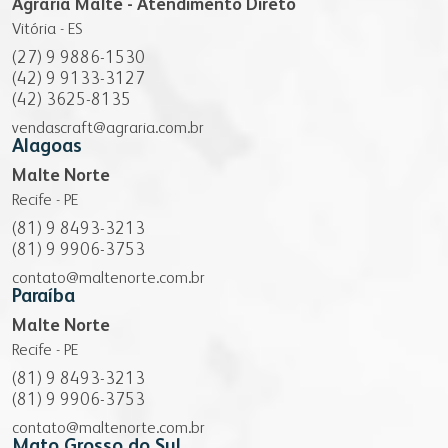
Agrária Malte - Atendimento Direto
Vitória - ES
(27) 9 9886-1530
(42) 9 9133-3127
(42) 3625-8135
vendascraft@agraria.com.br
Alagoas
Malte Norte
Recife - PE
(81) 9 8493-3213
(81) 9 9906-3753
contato@maltenorte.com.br
Paraíba
Malte Norte
Recife - PE
(81) 9 8493-3213
(81) 9 9906-3753
contato@maltenorte.com.br
Mato Grosso do Sul