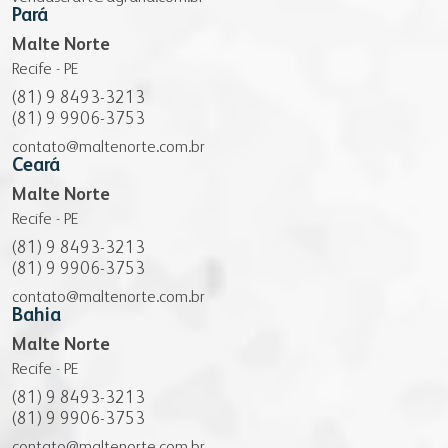
fapa radar
Pará
Malte Norte
portal da privacidade
colaborador
cooperado
Recife - PE
(81) 9 8493-3213
trabalhe conosco
(81) 9 9906-3753
voltar para inicial
contato@maltenorte.com.br
voltar para inicial
Ceará
Malte Norte
Recife - PE
(81) 9 8493-3213
(81) 9 9906-3753
contato@maltenorte.com.br
Bahia
Malte Norte
Recife - PE
(81) 9 8493-3213
(81) 9 9906-3753