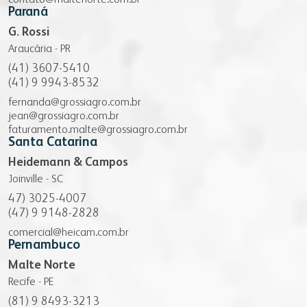
contato@maltenorte.com.br
Paraná
G. Rossi
Araucária - PR
(41) 3607-5410
(41) 9 9943-8532
fernanda@grossiagro.com.br
jean@grossiagro.com.br
faturamento.malte@grossiagro.com.br
Santa Catarina
Heidemann & Campos
Joinville - SC
47) 3025-4007
(47) 9 9148-2828
comercial@heicam.com.br
Pernambuco
Malte Norte
Recife - PE
(81) 9 8493-3213