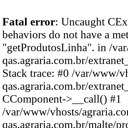
Fatal error
: Uncaught CExc
behaviors do not have a me
"getProdutosLinha". in /va
qas.agraria.com.br/extran
Stack trace: #0 /var/www/vh
qas.agraria.com.br/extrane
CComponent->__call() #1
/var/www/vhosts/agraria.co
qas.agraria.com.br/malte/pr