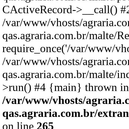
CActiveRecord->__call() #
/var/www/vhosts/agraria.co
qas.agraria.com.br/malte/R
require_once('/var/www/vhos
/var/www/vhosts/agraria.co
qas.agraria.com.br/malte/i
>run() #4 {main} thrown in
/var/www/vhosts/agraria.
qas.agraria.com.br/extra
on line
265