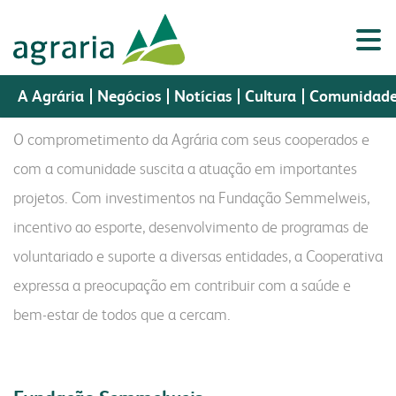
comuni
dade
A Agrária
Negócios
Notícias
Cultura
Comunidad
O comprometimento da Agrária com seus cooperados e
com a comunidade suscita a atuação em importantes
projetos. Com investimentos na Fundação Semmelweis,
Porta
a agrária
Portal do
Assistência
negócios
cultura
Portal do
Webmail
do
sementes
nutrição animal
incentivo ao esporte, desenvolvimento de programas de
Cooperado
Técnica
Colaborador
CR
voluntariado e suporte a diversas entidades, a Cooperativa
a agrária
produtos
perfil
sementes
fundação cultural
expressa a preocupação em contribuir com a saúde e
indústria
vendas
histórico
nutrição animal
museu histórico
bem-estar de todos que a cercam.
a fapa
biblioteca digital
missão, visão e valores
malte
colégio imperatriz
laboratório
a fábrica
política da gestão integrada
óleo e farelo
fapa radar
assistência técnica
cooperados
farinhas