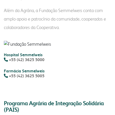
nossa conduta
fornecedores
contatos comerciais
Além da Agrária, a Fundação Semmelweis conta com
amplo apoio e patrocínio da comunidade, cooperados e
vídeo nossa conduta
seja fornecedor
farinhas
grits e flakes
bms
colaboradores da Cooperativa.
programa nossa conduta
gestão integrada
uso industrial
inicial
código de conduta
responsabilidade social
uso profissional
produtos
canal de conduta
nossa cultura
uso doméstico
laudos
autoavaliação
Hospital Semmelweis
laudos
contatos
+55 (42) 3625 5000
serviços e sistemas
notícias
fale conosco
portfólio digital
Farmácia Semmelweis
portfólio resumido
+55 (42) 3625 5005
webmail:
onde encontrar
groupwise
outlook
Programa Agrária de Integração Solidária
portal do cooperado
(PAIS)
assistência técnica