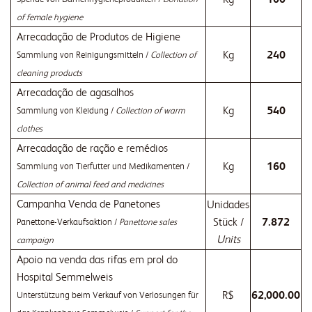
of female hygiene
Arrecadação de Produtos de Higiene
Kg
240
Sammlung von Reinigungsmitteln /
Collection of
cleaning products
Arrecadação de agasalhos
Kg
540
Sammlung von Kleidung /
Collection of warm
clothes
Arrecadação de ração e remédios
Kg
160
Sammlung von Tierfutter und Medikamenten /
Collection of animal feed and medicines
Campanha Venda de Panetones
Unidades
Stück /
7.872
Panettone-Verkaufsaktion /
Panettone sales
Units
campaign
Apoio na venda das rifas em prol do
Hospital Semmelweis
R$
62,000.00
Unterstützung beim Verkauf von Verlosungen für