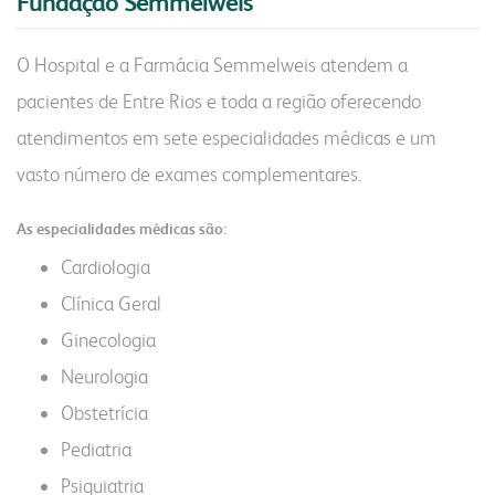
Fundação Semmelweis
produtos
congresso bovino
pesquisa
grits e flakes
vendas
O Hospital e a Farmácia Semmelweis atendem a
laboratório
outros negócios
pacientes de Entre Rios e toda a região oferecendo
unidades
atendimentos em sete especialidades médicas e um
florestal
vasto número de exames complementares.
administração
parceiros comerciais
malte
óleo e farelo
As especialidades médicas são:
relatório anual
Cardiologia
inicial
a indústria
comunidade
sustentabilidade
produtos
Clínica Geral
produtos
laudos
laudos
Ginecologia
receitas
certificações
Neurologia
fundação semmelweis
do campo ao copo
transportes
Obstetrícia
integração solidária
biblioteca digital
contatos
Pediatria
esporte e lazer
vídeos
Psiquiatria