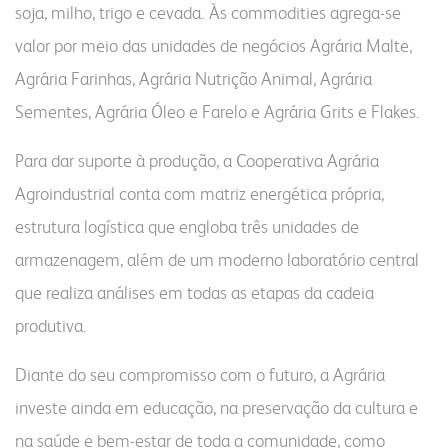
soja, milho, trigo e cevada. Às commodities agrega-se
produtos
congresso bovino
pesquisa
grits e flakes
valor por meio das unidades de negócios Agrária Malte,
vendas
laboratório
outros negócios
Agrária Farinhas, Agrária Nutrição Animal, Agrária
unidades
Sementes, Agrária Óleo e Farelo e Agrária Grits e Flakes.
florestal
administração
Para dar suporte à produção, a Cooperativa Agrária
parceiros comerciais
Agroindustrial conta com matriz energética própria,
malte
óleo e farelo
relatório anual
estrutura logística que engloba três unidades de
inicial
a indústria
armazenagem, além de um moderno laboratório central
comunidade
sustentabilidade
produtos
produtos
que realiza análises em todas as etapas da cadeia
laudos
laudos
produtiva.
receitas
certificações
fundação semmelweis
do campo ao copo
transportes
Diante do seu compromisso com o futuro, a Agrária
integração solidária
biblioteca digital
contatos
investe ainda em educação, na preservação da cultura e
esporte e lazer
vídeos
na saúde e bem-estar de toda a comunidade, como