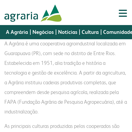
a Agrária
A Agrária
Negócios
Notícias
Cultura
Comunidad
A Agrária é uma cooperativa agroindustrial localizada em
Guarapuava (PR), com sede no distrito de Entre Rios.
Estabelecida em 1951, alia tradição e história a
Porta
a agrária
Portal do
Assistência
negócios
cultura
Portal do
tecnologia e gestão de excelência. A partir da agricultura,
Webmail
do
sementes
nutrição animal
Cooperado
Técnica
Colaborador
CR
a Agrária instituiu cadeias produtivas completas, que
a agrária
produtos
compreendem desde pesquisa agrícola, realizada pela
perfil
sementes
fundação cultural
indústria
vendas
FAPA (Fundação Agrária de Pesquisa Agropecuária), até a
histórico
nutrição animal
museu histórico
a fapa
biblioteca digital
industrialização.
missão, visão e valores
malte
colégio imperatriz
laboratório
a fábrica
política da gestão integrada
óleo e farelo
As principais culturas produzidas pelos cooperados são
fapa radar
assistência técnica
cooperados
farinhas