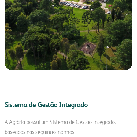
portal do colaborador
portal do crm
fapa radar
portal da privacidade
colaborador
cooperado
trabalhe conosco
voltar para inicial
Sistema de Gestão Integrado
A Agrária possui um Sistema de Gestão Integrado,
baseados nas seguintes normas: