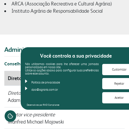
ARCA (Associação Recreativa e Cultural Agrária)
Instituto Agrária de Responsabilidade Social
Administração
Você controla a sua privacidade
Conselho de administração
Nós utilizamos cookies para lhe oferecer uma jornada
personalizada em nosso site.
Customizar
Utilize as opções abaixo para configurar suas preferências
sobre esse assunto.
Diretoria executiva
Politica de privacidade
Rejeitar
dpo@agraria.com.br
Diretor presidente
Aceitar
Adam Stemmer
Desenvolvido por RMD Compliance
Diretor vice-presidente
Manfred Michael Majowski