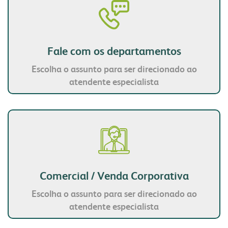
produtos
congresso bovino
pesquisa
grits e flakes
vendas
laboratório
outros negócios
unidades
Fale com os departamentos
florestal
Escolha o assunto para ser direcionado ao
administração
atendente especialista
parceiros comerciais
malte
óleo e farelo
relatório anual
inicial
a indústria
comunidade
sustentabilidade
produtos
produtos
laudos
laudos
receitas
certificações
Comercial / Venda Corporativa
fundação semmelweis
do campo ao copo
transportes
integração solidária
Escolha o assunto para ser direcionado ao
biblioteca digital
contatos
atendente especialista
esporte e lazer
vídeos