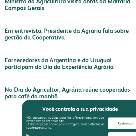
Ministro da Agricultura visita obras da Maltaria
produtos
congresso bovino
Campos Gerais
pesquisa
grits e flakes
vendas
laboratório
outros negócios
Continuar Lendo
unidades
Em entrevista, Presidente da Agrária fala sobre
gestão da Cooperativa
florestal
administração
Continuar Lendo
parceiros comerciais
malte
óleo e farelo
Fornecedores da Argentina e do Uruguai
participam do Dia da Experiência Agrária
relatório anual
inicial
a indústria
comunidade
sustentabilidade
produtos
produtos
Continuar Lendo
No Dia do Agricultor, Agrária reúne cooperados
laudos
laudos
para café da manhã
receitas
certificações
fundação semmelweis
Você controla a sua privacidade
do campo ao copo
transportes
integração solidária
Continuar Lendo
Nós utilizamos cookies para lhe oferecer uma jornada
biblioteca digital
personalizada em nosso site.
contatos
esporte e lazer
Customizar
Utilize as opções abaixo para configurar suas preferências
sobre esse assunto.
Carregar mais
vídeos