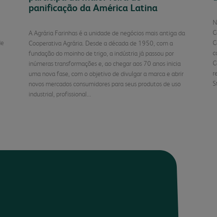
panificação da América Latina
N
C
A Agrária Farinhas é a unidade de negócios mais antiga da
de
C
Cooperativa Agrária. Desde a década de 1950, com a
c
fundação do moinho de trigo, a indústria já passou por
C
inúmeras transformações e, ao chegar aos 70 anos inicia
r
uma nova fase, com o objetivo de divulgar a marca e abrir
S
novos mercados consumidores para seus produtos de uso
industrial, profissional...
o
Continuar Lendo