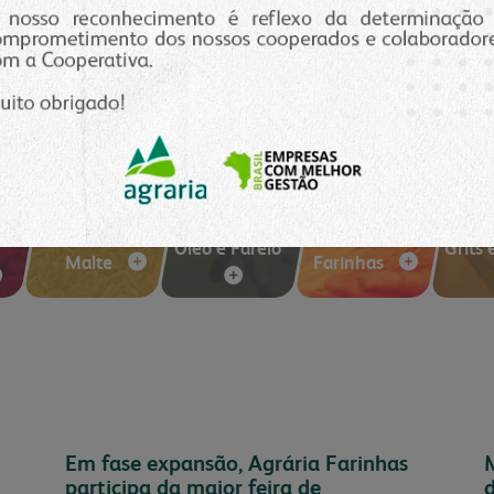
eca digital
contatos
portfólio resumido
onde encontrar
os comerciais
Óleo e Farelo
Grits 
Malte
Farinhas
Em fase expansão, Agrária Farinhas
M
participa da maior feira de