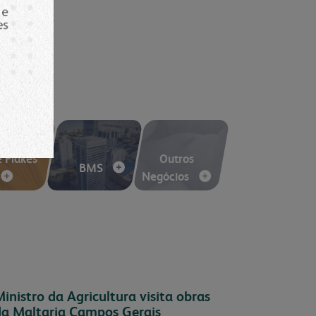
voltar para inicial
e Flakes
Outros
BMS
Negócios
inistro da Agricultura visita obras
da Maltaria Campos Gerais