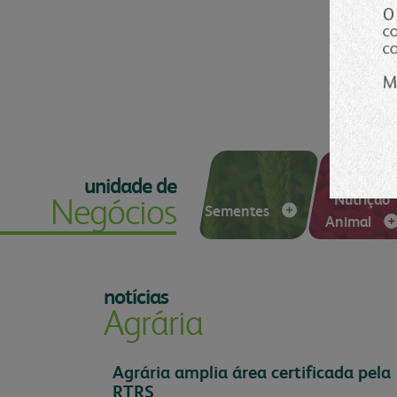
produtos
congresso bovino
bibliot
laboratório
vendas
vídeos
unidades
contat
florestal
administração
parceiros comerciais
relatório anual
unidade de
Nutrição
Negócios
Sementes
Animal
notícias
Agrária
Agrária amplia área certificada pela
RTRS