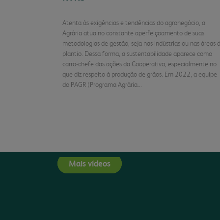
Atenta às exigências e tendências do agronegócio, a
Agrária atua no constante aperfeiçoamento de suas
metodologias de gestão, seja nas indústrias ou nas áreas 
plantio. Dessa forma, a sustentabilidade aparece como
carro-chefe das ações da Cooperativa, especialmente no
que diz respeito à produção de grãos. Em 2022, a equipe
do PAGR (Programa Agrária...
Continuar Lend
Mais vídeos